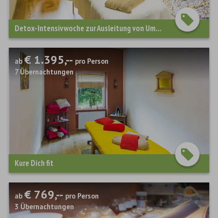
Detox-Intensivwoche zur Ausleitung von Umwelttoxinen und Schwermetallen
€ 1.395,--
ab
pro Person
7
Übernachtungen
Kure Dich fit
€ 769,--
ab
pro Person
3
Übernachtungen