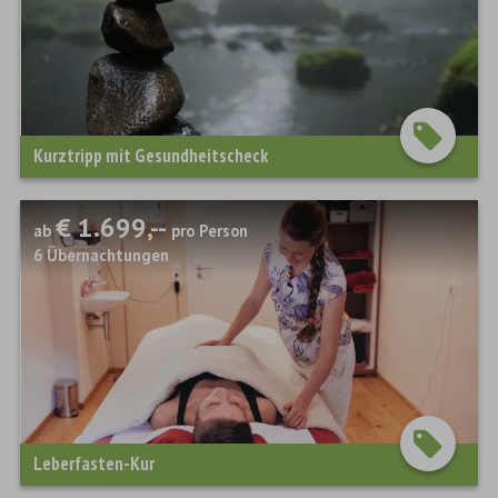
Kurztripp mit Gesundheitscheck
€ 1.699,--
ab
pro Person
6
Übernachtungen
Leberfasten-Kur