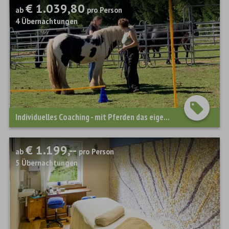
€ 1.039,80
ab
pro Person
4
Übernachtungen
Individuelles Coaching - mit Pferden das eigene Selbst stärken
€ 1.199,--
ab
pro Person
5
Übernachtungen