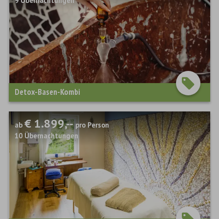
9
Übernachtungen
Detox-Basen-Kombi
€ 1.899,--
ab
pro Person
10
Übernachtungen