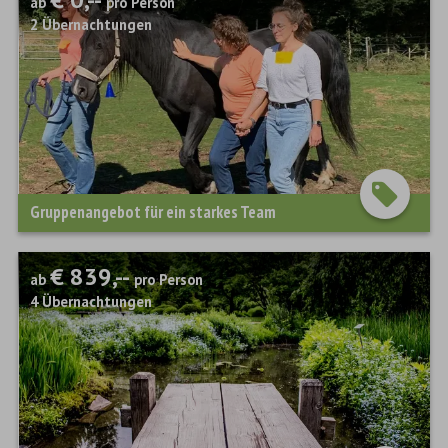
ab
pro Person
2
Übernachtungen
Gruppenangebot für ein starkes Team
€ 839,--
ab
pro Person
4
Übernachtungen