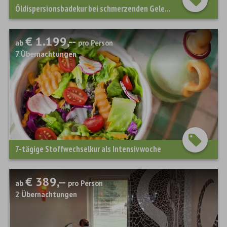
Öldispersionsbadekur bei schmerzenden Gelenken, Stoffwechseleinschränkungen und Hautleiden
€ 1.199,--
ab
pro Person
7
Übernachtungen
7-tägige Stoffwechselkur als Intensivwoche
€ 389,--
ab
pro Person
2
Übernachtungen