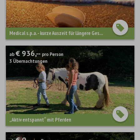
Medical s.p.a. - kurze Auszeit für längere Gesundheit...
€ 936,--
ab
pro Person
3
Übernachtungen
„Aktiv entspannt“ mit Pferden
€ 0,--