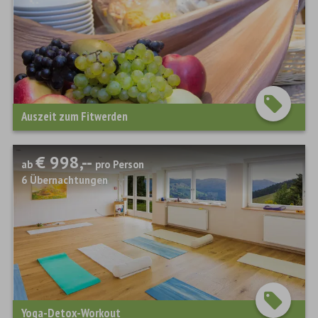
Auszeit zum Fitwerden
€ 998,--
ab
pro Person
6
Übernachtungen
Yoga-Detox-Workout