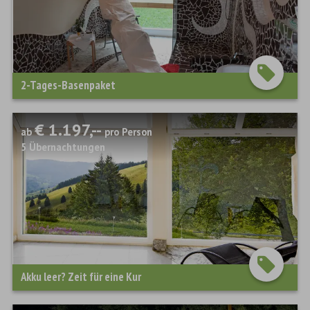
2-Tages-Basenpaket
€ 1.197,--
ab
pro Person
5
Übernachtungen
Akku leer? Zeit für eine Kur