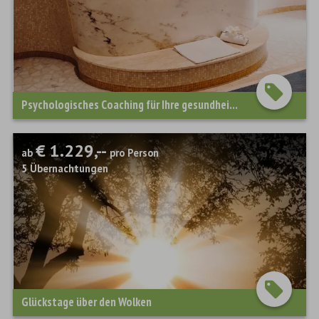
Psychologisches Coaching für Ihre gesundheitlichen Ziele
€ 1.229,--
ab
pro Person
5
Übernachtungen
Glückstage über den Wolken