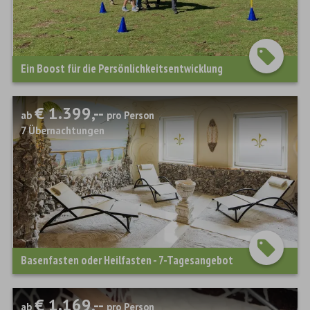
Ein Boost für die Persönlichkeitsentwicklung
€ 1.399,--
ab
pro Person
7
Übernachtungen
Basenfasten oder Heilfasten - 7-Tagesangebot
€ 1.169,--
ab
pro Person