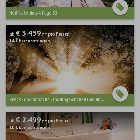
Heilfastenkur 4 Tage SZ
€ 3.459,--
ab
pro Person
14
Übernachtungen
Krebs - und danach? Erholungswochen und Immunaufbau
€ 2.499,--
ab
pro Person
10
Übernachtungen