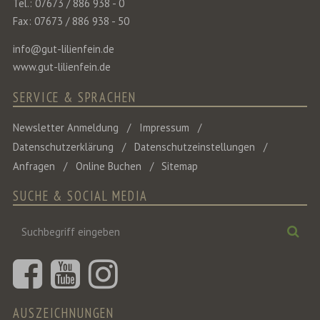
Tel.: 07673 / 886 938 - 0
Fax: 07673 / 886 938 - 50
info@gut-lilienfein.de
www.gut-lilienfein.de
SERVICE & SPRACHEN
Newsletter Anmeldung
Impressum
Datenschutzerklärung
Datenschutzeinstellungen
Anfragen
Online Buchen
Sitemap
SUCHE & SOCIAL MEDIA
Suchbegriff
Suc
eingeben
AUSZEICHNUNGEN