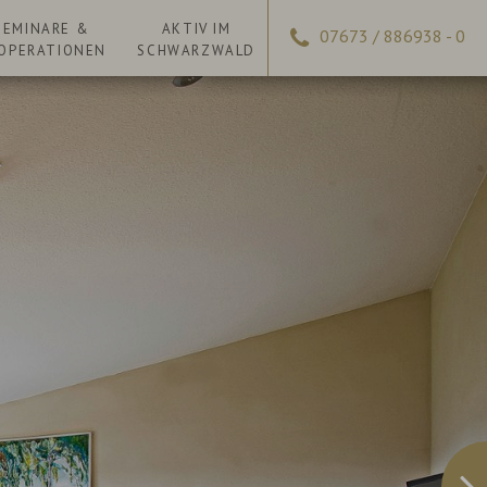
SEMINARE &
AKTIV IM
07673 / 886938 - 0
OPERATIONEN
SCHWARZWALD