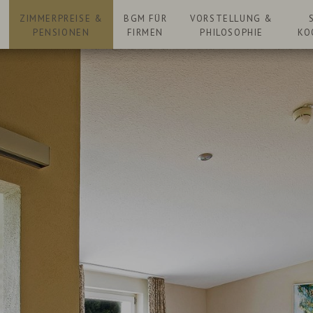
N
ZIMMERPREISE &
BGM FÜR
VORSTELLUNG &
PENSIONEN
FIRMEN
PHILOSOPHIE
KO