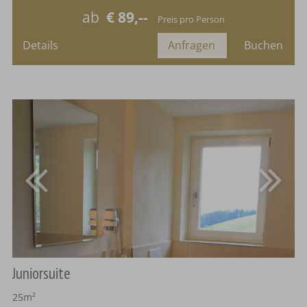
Maximalbelegung:
ab
€ 89,--
Preis pro Person
Details
Anfragen
Buchen
Juniorsuite
25m²