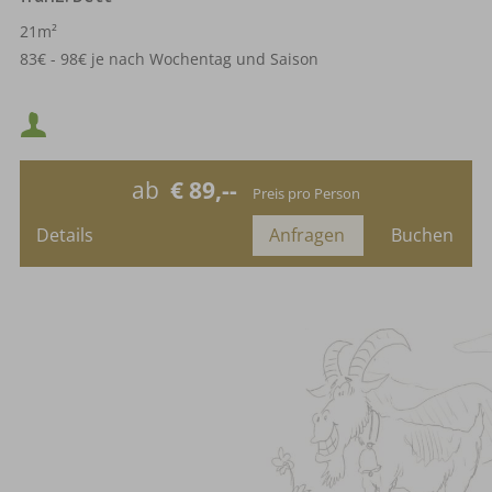
21m²
83€ - 98€ je nach Wochentag und Saison
Bettengröße 1,40m auf 2m
Mindestbelegung:
Maximalbelegung:
ab
€ 89,--
Preis pro Person
Details
Anfragen
Buchen