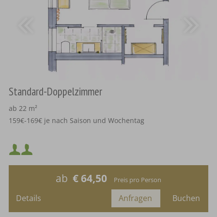
Standard-Doppelzimmer
ab 22 m²
159€-169€ je nach Saison und Wochentag
Bettengröße 1,80m auf 2m
Mindestbelegung:
Maximalbelegung:
ab
€ 64,50
Preis pro Person
oder
Details
Anfragen
Buchen