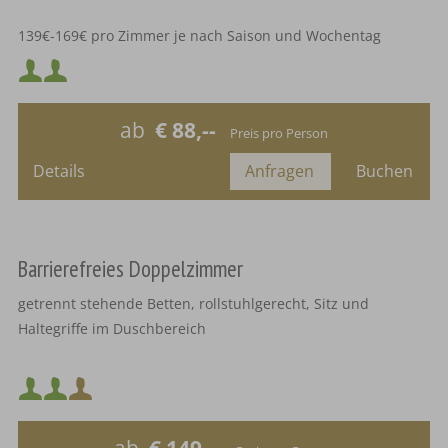
139€-169€ pro Zimmer je nach Saison und Wochentag
Mindestbelegung:
Bettengröße 1,80m auf 2m
Maximalbelegung:
ab
€ 88,--
Preis pro Person
oder
Details
Anfragen
Buchen
Barrierefreies Doppelzimmer
getrennt stehende Betten, rollstuhlgerecht, Sitz und
Haltegriffe im Duschbereich
Bettengröße 90cm auf 2m
Mindestbelegung:
Maximalbelegung: