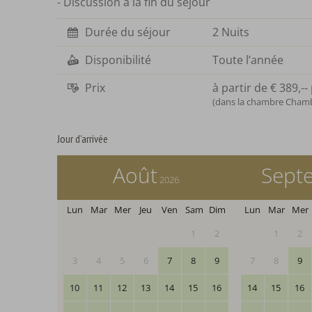
- Discussion à la fin du séjour
Durée du séjour
2 Nuits
Disponibilité
Toute l’année
Prix
à partir de
€ 389,--
(dans la chambre Chambr
Jour d’arrivée
Août
Sept
2026
Lun
Mar
Mer
Jeu
Ven
Sam
Dim
Lun
Mar
Mer
1
2
1
2
3
4
5
6
7
8
9
7
8
9
10
11
12
13
14
15
16
14
15
16