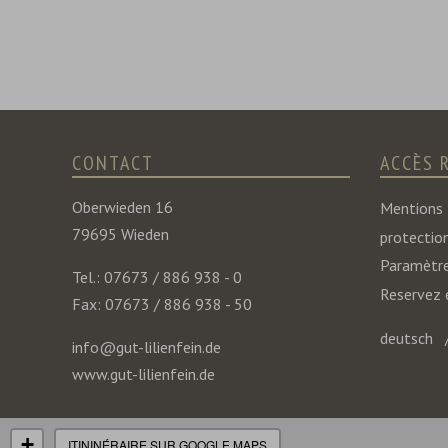
CONTACT
ACCÈS 
Oberwieden 16
Mentions 
79695 Wieden
protectio
Paramètre
Tel.: 07673 / 886 938 - 0
Reservez 
Fax: 07673 / 886 938 - 50
deutsch
info@gut-lilienfein.de
www.gut-lilienfein.de
+
ITININÉRAIRE SUR GOOGLE MAPS