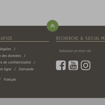
RAPIDE
RECHERCHE & SOCIAL M
Saisissez
légales
un
n des données
mot
s de confidentialité
clé
en ligne
Demande
français