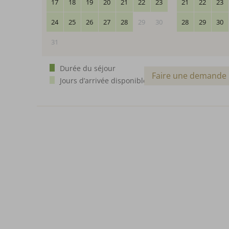
17
18
19
20
21
22
23
21
22
23
24
25
26
27
28
29
30
28
29
30
31
Durée du séjour
Faire une demande
Jours d’arrivée disponibles