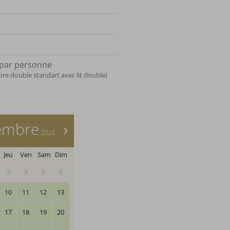
par personne
e double standart avec lit double)
embre
>
2026
Jeu
Ven
Sam
Dim
3
4
5
6
10
11
12
13
17
18
19
20