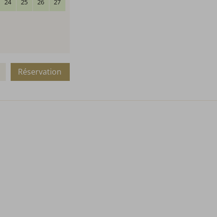
24
25
26
27
Réservation