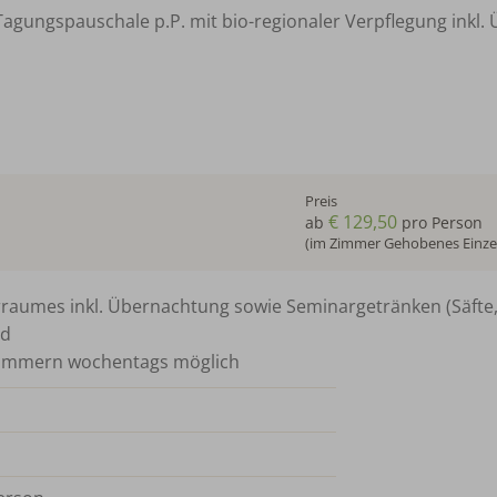
Tagungspauschale p.P. mit bio-regionaler Verpflegung inkl
Preis
€ 129,50
ab
pro Person
(im Zimmer Gehobenes Einzel
rraumes inkl. Übernachtung sowie Seminargetränken (Säfte, 
nd
Zimmern wochentags möglich