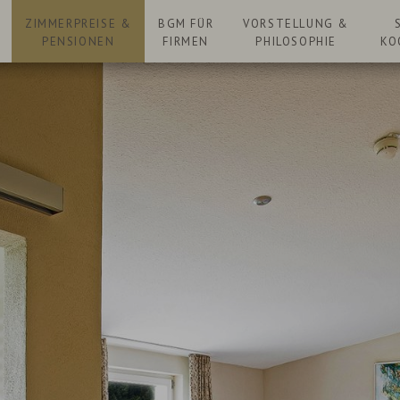
N
ZIMMERPREISE &
BGM FÜR
VORSTELLUNG &
PENSIONEN
FIRMEN
PHILOSOPHIE
KO