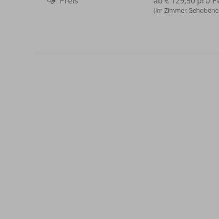
Preis
ab
€ 129,50
pro P
(im Zimmer Gehobenes 