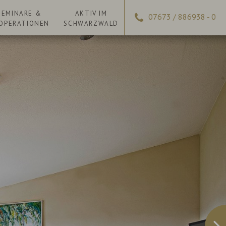
SEMINARE &
AKTIV IM
07673 / 886938 - 0
OPERATIONEN
SCHWARZWALD