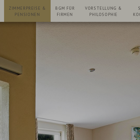
N
ZIMMERPREISE &
BGM FÜR
VORSTELLUNG &
PENSIONEN
FIRMEN
PHILOSOPHIE
KO