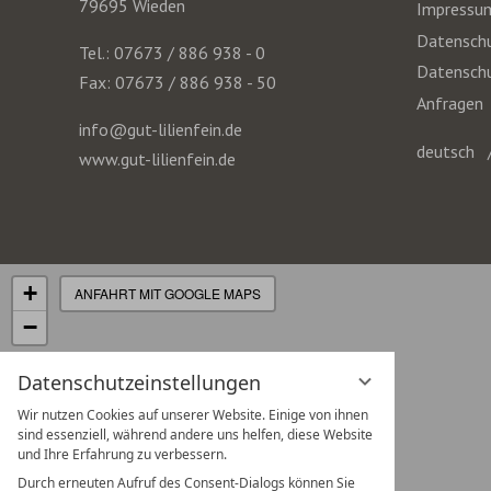
79695 Wieden
Impressu
Datenschu
Tel.: 07673 / 886 938 - 0
Datenschu
Fax: 07673 / 886 938 - 50
Anfragen
info@gut-lilienfein.de
deutsch
www.gut-lilienfein.de
+
ANFAHRT MIT GOOGLE MAPS
−
Datenschutzeinstellungen
Wir nutzen Cookies auf unserer Website. Einige von ihnen
sind essenziell, während andere uns helfen, diese Website
und Ihre Erfahrung zu verbessern.
Durch erneuten Aufruf des Consent-Dialogs können Sie