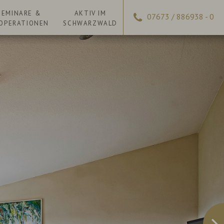
SEMINARE &
AKTIV IM
07673 / 886938 - 0
OPERATIONEN
SCHWARZWALD